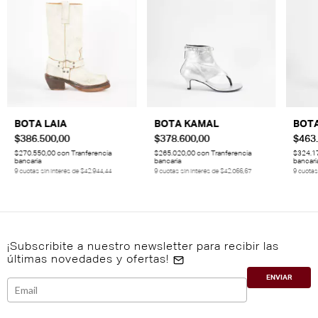
BOTA KAMAL
BOTA
BOTA LAIA
$378.600,00
$463
$386.500,00
$265.020,00
con
Tranferencia
$324.1
$270.550,00
con
Tranferencia
bancaria
bancari
bancaria
9
cuotas sin interés de
$42.066,67
9
cuotas
9
cuotas sin interés de
$42.944,44
¡Subscribite a nuestro newsletter para recibir las
últimas novedades y ofertas!