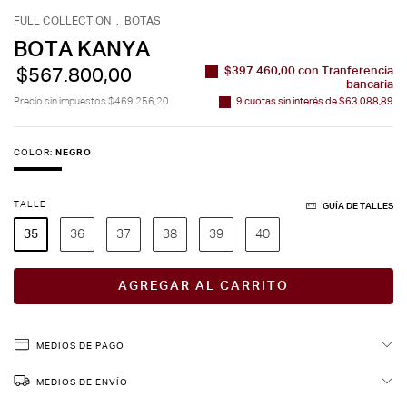
FULL COLLECTION
.
BOTAS
BOTA KANYA
$397.460,00
con
Tranferencia
$567.800,00
bancaria
Precio sin impuestos
$469.256,20
9
cuotas sin interés de
$63.088,89
COLOR:
NEGRO
TALLE
GUÍA DE TALLES
35
36
37
38
39
40
MEDIOS DE PAGO
MEDIOS DE ENVÍO