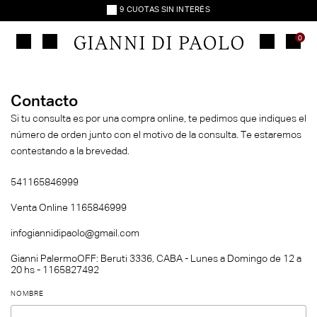
9 CUOTAS SIN INTERÉS
ENVÍO GRATIS
30% OFF TRANSFERENCIA
0
9 CUOTAS SIN INTERÉS
ENVÍO GRATIS
30% OFF TRANSFERENCIA
9 CUOTAS SIN INTERÉS
Contacto
ENVÍO GRATIS
Si tu consulta es por una compra online, te pedimos que indiques el
30% OFF TRANSFERENCIA
número de orden junto con el motivo de la consulta. Te estaremos
9 CUOTAS SIN INTERÉS
contestando a la brevedad.
ENVÍO GRATIS
30% OFF TRANSFERENCIA
9 CUOTAS SIN INTERÉS
541165846999
ENVÍO GRATIS
Venta Online 1165846999
30% OFF TRANSFERENCIA
infogiannidipaolo@gmail.com
Gianni PalermoOFF: Beruti 3336, CABA - Lunes a Domingo de 12 a
20 hs - 1165827492
NOMBRE