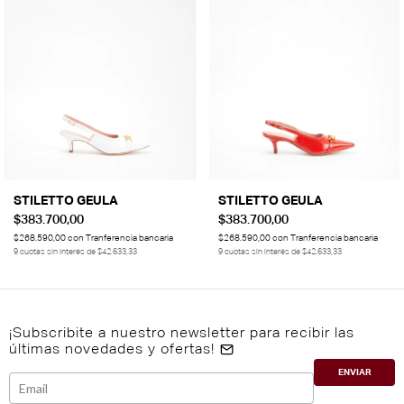
STILETTO GEULA
STILETTO GEULA
$383.700,00
$383.700,00
$268.590,00
con
Tranferencia bancaria
$268.590,00
con
Tranferencia bancaria
9
cuotas sin interés de
$42.633,33
9
cuotas sin interés de
$42.633,33
¡Subscribite a nuestro newsletter para recibir las
últimas novedades y ofertas!