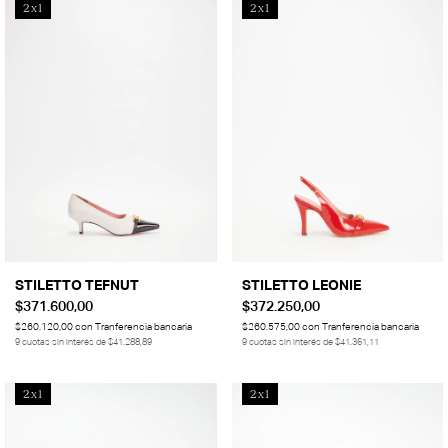
2x1
2x1
STILETTO TEFNUT
STILETTO LEONIE
$371.600,00
$372.250,00
$260.120,00
con
Tranferencia bancaria
$260.575,00
con
Tranferencia bancaria
9
cuotas sin interés de
$41.288,89
9
cuotas sin interés de
$41.361,11
2x1
2x1